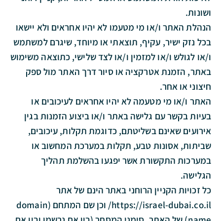
ושונות.
הנהלת האתר ו/או מי מטעמו לא יהיו אחראים ולא יישאו
בכל נזק ישיר, עקיף, תוצאתי או מיוחד, שיגרם למשתמש
ו/או לגולש ו/או למזמין ו/או לצד שלישי, כתוצאה משימוש
באתר, הזמנת אטרקציה או סיור דרך האתר מול ספק
חיצוני או אחר.
האתר ו/או מי מטעמה לא יהיו אחראים לעיכובים או
בעיות בקשר עם גלישה באתר ו/או ביצוע הזמנות בגין
אירועים שאינם בשליטתם, כדוגמת תקלות, עיכובים,
שביתות, אסונות טבע, תקלות במערכת המחשוב או
במערכות התקשורת אשר יפגעו בהשלמת תהליך
הגלישה.
כל זכויות הקניין הרוחני באתר הינם של אתר
https://israel-dubai.co.il/ וכן שם המתחם (domain
name) של האתר, סימני המסחר (בין אם נרשמו ובין אם