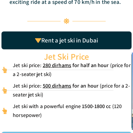
exciting ride at a speed of 70 km/h in the sea.
Rent a jet ski in Dubai
Jet Ski Price
Jet ski price:
280 dirhams
for half an hour
(price for
a 2-seater jet ski)
Jet ski price:
500 dirhams
for an hour
(price for a 2-
seater jet ski)
Jet ski with a powerful engine
1500-1800 cc
(120
horsepower)