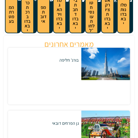
בי
מז
טו
כר
ת
ג
ח
מפ
ת
המ
חב
הא
נסי
ת
רכ
רת
ד
ויר
עו
דוב
ב
מט
בדו
בדו
ת
אי
בדו
בע
בא
בא
לחו
בא
י
י
״ל
י
מאמרים אחרונים
בורג' חליפה
גן הפרחים דובאי