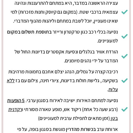
עצירה הראשונה במדבר, היא במתחם להתרעננות ונהיגה
עצמאית ברכבי שטח. (במקום גם קיוסק וחנות מזכרות) למי
שאינו מעוניין, יוכל לשבת במתחם וליהנות מהנוף המדברי.
נסיעה בכלי רכב כגון טרקטרון ורייזר
בתוספת תשלום במקום
למעוניינים.
הורדת אוויר בגלגלים ונסיעת אקסטרים בדיונות החול של
המדבר על ידי נהגים מיומנים.
רכיבה קצרה על גמלים, הנהג יצלם אתכם בתמונות מרהיבות
בשקיעה , גלישת חולות בדיונות, ציורי חינה, צילום עם בז
ללא
עלות
.
נסיעה למתחם האירוח: ישיבה לאירוח בסגנון ערבי.
5 הופעות
(רבע שעה כל אחת) ריקוד אש, מופע טאורה מסורתי ו
רקדנית
בטן
(זמן מתאים לתפילת ערבית למעוניינים)
ארוחת ערב
בכשרות מהדרין
מוגשת בסגנון בופה, על פי