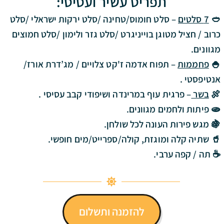
תפריט עשיר ועסיסי:
🥙
7 סלטים
– סלט חומוס/טחינה /סלט ירקות ישראלי /סלט
כרוב / חציל מטוגן בוייניגרט /סלט גזר ולימון /סלט חמוצים
מגוונים.
🍚
פחממות
– תפוח אדמה ז'קט צלויים / מג’דרת אורז/
אנטיפסטי .
🍖
בשר
– פרגית עוף במרינדה ושיפודי קבב עסיסי .
🫓 פיתות ולחמים מגוונים.
🍇 מגש פירות העונה לכל שולחן.
🥤 שתיה קלה ומוגזת, קולה/ספרייט/מים חופשי.
☕ תה / קפה ערבי.
להזמנה ותשלום