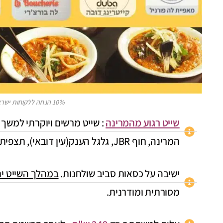
10% הנחה ללקוחות ישראל דובאי, לפרטים פנו אלינו
שייט רגוע מהמרינה
: שייט מרשים ויוקרתי למשך
המרינה, חוף JBR, גלגל הענק(עין דובאי), תצפית לאי הדקלים וחזרה למרינה.
ישיבה על כסאות סביב שולחנות.
במהלך השייט ית
מסורתית ומודרנית.