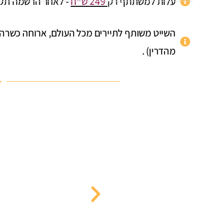
עלות למשתתף
רק
249 ש"ח
- לאחר הרשמה תק
השייט משותף לתיירים מכל העולם, ארוחה כשר
מהדרין) .