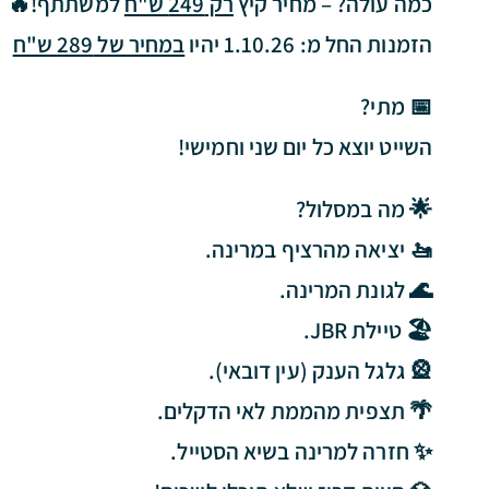
כמה עולה? – מחיר קיץ
רק 249 ש"ח
למשתתף!🔥
הזמנות החל מ: 1.10.26 יהיו
במחיר של 289 ש"ח
📅 מתי?
השייט יוצא כל יום שני וחמישי!
🌟 מה במסלול?
🚤 יציאה מהרציף במרינה.
🌊 לגונת המרינה.
🏖️ טיילת JBR.
🎡 גלגל הענק (עין דובאי).
🌴 תצפית מהממת לאי הדקלים.
✨ חזרה למרינה בשיא הסטייל.