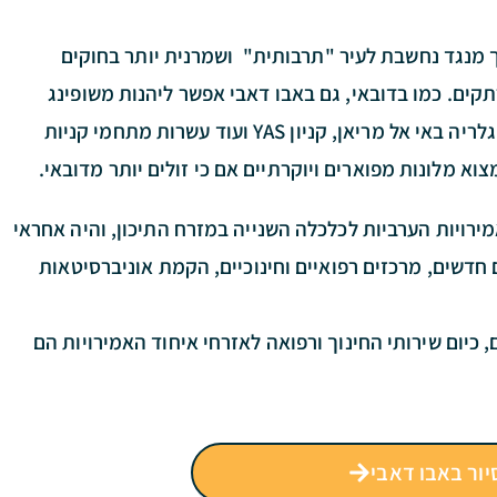
 מנגד נחשבת לעיר "תרבותית" ושמרנית יותר בחוקים
תקים. כמו בדובאי, גם באבו דאבי אפשר ליהנות משופינג
מפנק בשלל קניונים גדולים כמו קניון המרינה, קניון הגלריה באי אל מריאן, קניון YAS ועוד עשרות מתחמי קניות
צוא מלונות מפוארים ויוקרתיים אם כי זולים יותר מדובאי.
מירויות הערביות לכלכלה השנייה במזרח התיכון, והיה אחראי
חדשים, מרכזים רפואיים וחינוכיים, הקמת אוניברסיטאות
כיום שירותי החינוך ורפואה לאזרחי איחוד האמירויות הם
יור באבו דאבי