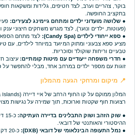
בוקר, צהריים וערב, לצד חטיפים, גלידות ומשקאות חו
בתקציב החופשה.
●
שלושה מועדוני ילדים ומתחם גיימינג לצעירים:
פעיל
(פעוטות, ילדים ונוער), לצד מגרש משחקים חיצוני ענק ו
●
ספא ייחודי לילדים (Candy Spa):
מציע ספא צבעוני ומתוק המיועד במיוחד לילדים, עם טיפו
טבעיים וריחות שוקולד וסוכריות.
●
חדרי משפחה ייעודיים עם מיטות קומתיים:
עיצוב חד
זוגות עם מספר ילדים במרחב אחד, מבלי להתפשר על פר
📍 מיקום ומרחקי הגעה מהמלון
רצועות חוף שקטות וארוכות, תוך שמירה על נגישות מצוי
●
שוק הזהב ושוק התבלינים בדיירה העתיקה:
כ-5
ההיסטורי והאותנטי של דובאי.
●
נמל התעופה הבינלאומי של דובאי (DXB):
כ-20