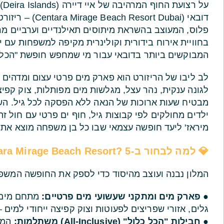
על
דובאי (rt Dubai
פלוס, המעוצב בהשראת מיתוסים תאילנדיים וערביים מרת
בחוויית אירוח בידורית וקולינרית מקיפה למשפחות עם 
המבוקשים ביותר בדובאי עבור מי שמחפש חופשת "הכל כ
לב ליבו של הריזורט הוא פארק מים פרטי עצום ומדהי
לגונה ענקית, נהר עצל, מגלשות מים מפותלות, צוק קפי
מבטיח שעות ארוכות של הנאה ללא הפסקה לכל גיל. השיל
ילדים מחולקים לפי קבוצות גיל, חוף ים פרטי עם חול זה
מיראז' ליעד חופשה עצמאי שבו כל בן משפחה מוצא את הח
💎 למה לבחור ב-Centara Mirage Beach Resort? 5 יתרונות בלעדיים
המלון נבנה ועוצב מהיסוד כדי לספק את החופשה המשפ
●
פארק מים ומתקני שעשועי מים פרטיים:
מתחם מים ע
גלים, אזורי שפריצים לפעוטות וצוק קפיצה ייחודי למים 
●
חבילות "הכל כלול" (All-Inclusive) משתלמות:
המלו