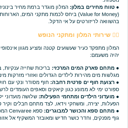
נוספות.
●
טווח מחירים במלון:
המלון מוגדר ברמת מחיר בינוני
(Value for Money) ביחס לכמות מתקני המים, 
בהשוואה לריזורטים על אי הדקל.
🏊‍♂️ שירותי המלון ומתקני הנופש
המלון מתפקד כעיר שעשועים קטנה ומציע מגוון אינסופ
יהיה משעמם:
●
מתחם פארק המים המרכזי:
בריכות שחייה ענקיות, ב
מגלשות מים מהירות לילדים הגדולים ואזורי מזרקות מ
●
רצועת חוף ים פרטית רחבה:
חוף מסודר ונקי עם חול ז
ספורט ימי לא ממונע כגון קיאקים וסאפים העומדים לרש
●
מועדוני הילדים ומתחמי הפעילות:
שלושה מועדוני יל
הפעלות, יצירה, ומשחקי וידאו, לצד מתחם חבלים וקיר ט
●
מתחם ספא והכושר למבוגרים:
ספא e
גוף מפנקים, וחדר כושר חדיש ומאובזר המשקיף אל אזור