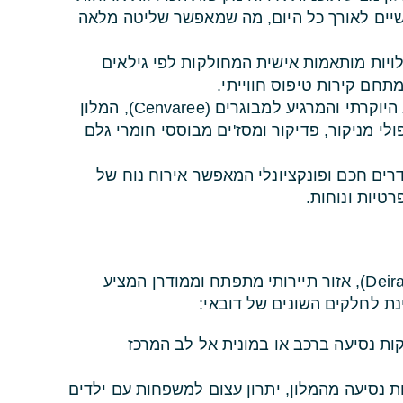
פשיים לאורך כל היום, מה שמאפשר שליטה מלאה
ויות מותאמות אישית המחולקות לפי גילאים
מתחם קירות טיפוס חווייתי.
לצד מתחם הספא היוקרתי והמרגיע למבוגרים (Cenvaree), המלון
לי מניקור, פדיקור ומסז'ים מבוססי חומרי גלם
רים חכם ופונקציונלי המאפשר אירוח נוח של
טיות ונוחות.
המלון ממוקם על קו החוף הרחב של איי דיירה (Deira Islands), אזור תיירותי מתפתח וממודרן המציע
נת לחלקים השונים של דובאי:
1 דקות נסיעה ברכב או במונית אל לב המרכז
 דקות נסיעה מהמלון, יתרון עצום למשפחות עם ילדים