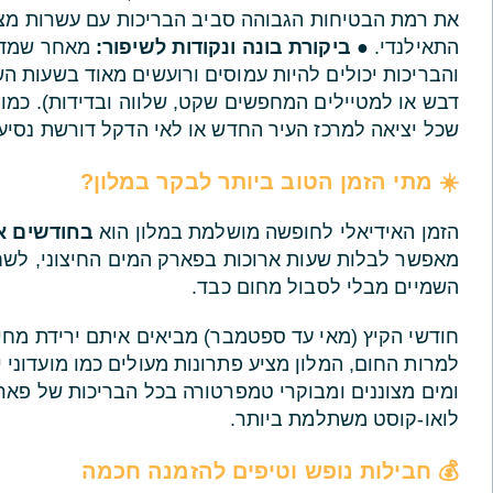
את רמת הבטיחות הגבוהה סביב הבריכות עם עשרות מציל
התאילנדי. ●
ביקורת בונה ונקודות לשיפור:
מאחר שמדוב
והבריכות יכולים להיות עמוסים ורועשים מאוד בשעות השי
דבש או למטיילים המחפשים שקט, שלווה ובדידות). כמו כ
שכל יציאה למרכז העיר החדש או לאי הדקל דורשת נסיעה
☀️ מתי הזמן הטוב ביותר לבקר במלון?
הזמן האידיאלי לחופשה מושלמת במלון הוא
בחודשים א
מאפשר לבלות שעות ארוכות בפארק המים החיצוני, לשחו
השמיים מבלי לסבול מחום כבד.
חודשי הקיץ (מאי עד ספטמבר) מביאים איתם ירידת מחי
למרות החום, המלון מציע פתרונות מעולים כמו מועדוני 
ומים מצוננים ומבוקרי טמפרטורה בכל הבריכות של פ
לואו-קוסט משתלמת ביותר.
💰 חבילות נופש וטיפים להזמנה חכמה