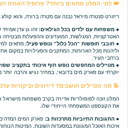
👑 למי המלון מתאים ביותר? פרופיל האורח הא
ריזורט סנטרה מיראז' נבנה עם מטרה ברורה, והוא קולע 
●
משפחות עם ילדים בכל הגילאים:
זהו גן עדן אמיתי 
האטרקציות, המגלשות, המועדונים וההפעלות מבטיחה חו
●
חובבי חופשות "הכל כלול" ונופש פעיל:
מתאים למי ש
וליהנות מכל הארוחות, המתקנים והפעילויות במקום אחד 
ברחבי העיר.
●
מטיילים המחפשים נופש חוף איכותי בתקציב שפוי:
יוקרתי עם פארק מים בדובאי, במחיר נגיש והרבה יותר 
📝 מה מטיילים חושבים? דירוגים וביקורות עדכנ
המלון זוכה לפופולריות אדירה בקרב משפחות מישראל ו
את הקונספט המשפחתי הייחודי שלו.
●
התגובות החיוביות מתרכזות ב:
פארק המים המדהים 
איכות האוכל המגוונת במסעדות השונות, המיטות הנוחות 