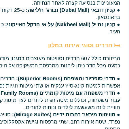
המעוניינות בנסיעה קצרה לאחר הנחיתה.
●
קניון דובאי (Dubai Mall) ובורג' ח'ליפה:
כ-25 דק
בדאונטאון.
●
קניון נח'יל (Nakheel Mall) על אי הדקל האייקוני:
העיר.
🛏️ חדרים וסוגי אירוח במלון
הריזורט כולל 607 חדרים וסוויטות מעוצבים בסג
כמעט מכל חדר ניתן ליהנות ממרפסת המשקיפה אל הים 
●
חדרי סופריור ומשפחה (Superior Rooms):
אפשרות למיטת קינג-סייז ענקית או שתי מיטות זוגיות נ
●
חדרי משפחה עם מיטות קומתיים (Mirage Family Rooms):
עבור משפחות, וכוללים מיטה זוגית להורים לצד מיטת ק
חוויית לינה משעשעת לילדים ונוחות להורים.
●
סוויטות מיראז' רחבות ידיים (Mirage Suites):
נפרד, שטח אירוח רחב, שתי מרפסות וגישה אקסקלוסיב