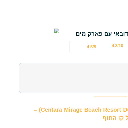
4.3/10
4.5/5
🧜‍♀️ מלון סנטרה מיראז' ביץ' ריזורט דובאי (Centara Mirage Beach Resort Dubai) –
 קו החוף