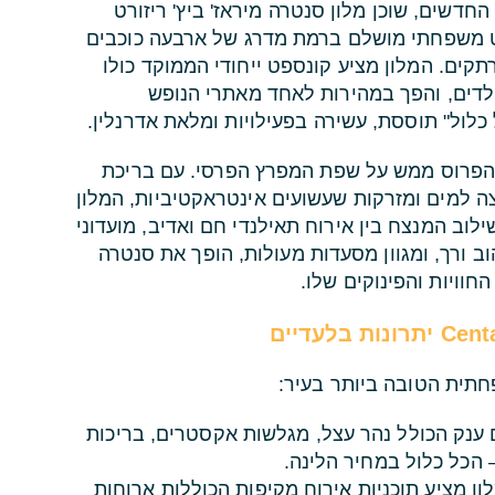
 רצועת החוף המרהיבה של איי דיירה (Deira Islands) החדשים, שוכן מלון סנטרה מיראז' ביץ' ריזורט
Centara Mirage Beach Reso) – ריזורט משפחתי מושלם ברמת מדרג של ארבעה כוכבים
קים. המלון מציע קונספט ייחודי הממוקד כולו
ילדים, והפך במהירות לאחד מאתרי הנופש
לול" תוססת, עשירה בפעילויות ומלאת אדרנלין.
ם הפרוס ממש על שפת המפרץ הפרסי. עם בריכת
צה למים ומזרקות שעשועים אינטראקטיביות, המלון
וב המנצח בין אירוח תאילנדי חם ואדיב, מועדוני
וב ורך, ומגוון מסעדות מעולות, הופך את סנטרה
וויות והפינוקים שלו.
חתית הטובה ביותר בעיר:
נק הכולל נהר עצל, מגלשות אקסטרים, בריכות
– הכל כלול במחיר הלינה.
ן מציע תוכניות אירוח מקיפות הכוללות ארוחות