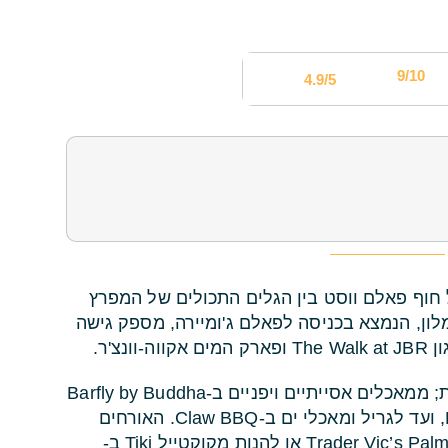
9/10
4.9/5
ל חוף פאלם ווסט בין הגלים התכולים של המפרץ
לון, הנמצא בכניסה לפאלם ג'ומיירה, מספק גישה
צ'ר.
במלון 10 ברים ומסעדות שמציעים חוויה קולינרית מגוונת; ממאכלים אסייתיים ויפניים ב-Barfly by Buddha
Bar, דרך מנות פאב איריות ב-Factory by McGettigan’s, ועד לגריל ומאכלי ים ב-Claw BBQ. האורחים
יכולים גם להתפנק בטעמים פאן-אסייתיים ב-Trader Vic’s Palm Jumeirah או להנות מקוקטייל Tiki ב-