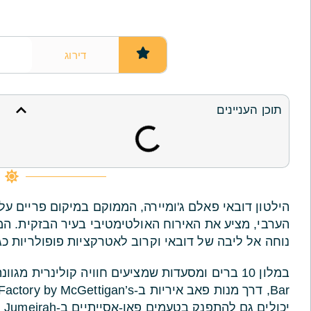
דירוג
תוכן העניינים
הילטון דובאי פאלם ג'ומיירה, הממוקם במיקום פריים ע
הערבי, מציע את האירוח האולטימטיבי בעיר הבזקית. המ
נוחה אל ליבה של דובאי וקרוב לאטרקציות פופולריות כגון The Walk at JBR ופארק המים אקווה-וונ