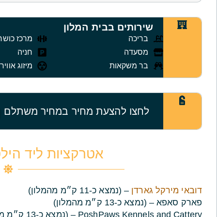
שירותים בבית המלון
בריכה
מרכז כושר
מסעדה
חניה
בר משקאות
מיזוג אוויר
לחצו להצעת מחיר במחיר משתלם
אטרקציות ליד הילט
דובאי מירקל גארדן
– (נמצא כ-11 ק״מ מהמלון)
פארק סאפא – (נמצא כ-13 ק״מ מהמלון)
PoshPaws Kennels and Cattery – (נמצא כ-13 ק״מ מהמלון)