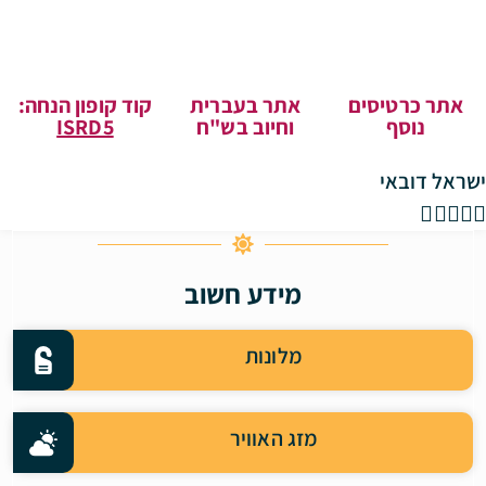
אתר כרטיסים
אתר בעברית
קוד קופון הנחה:
נוסף
וחיוב בש"ח
ISRD5
ישראל דובאי





מידע חשוב
מלונות
מזג האוויר