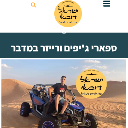
דילוג
לתוכן
ספארי ג'יפים ורייזר במדבר