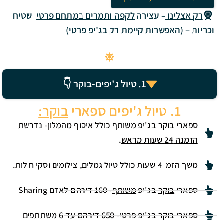
🧕
רק אצלינו
– עצירה
לקפה ותמרים במתחם פרטי
שטיח
וכריות – (האפשרות קיימת
רק בג'יפ פרטי
)
1. טיול ג'יפים-בוקר 👇
1. טיול ג'יפים ספארי
בוקר:
ספארי
בוקר
בג'יפ
משותף
כולל איסוף מהמלון- נדרשת
הזמנה 24 שעות מראש
.
משך הזמן 4 שעות כולל טיול גמלים, צילומים וסקי חולות.
ספארי
בוקר
בג'יפ
משותף
-
160 דירהם
לאדם
Sharing
ספארי
בוקר
בג'יפ
פרטי
-
650 דירהם
עד 6
משתתפים