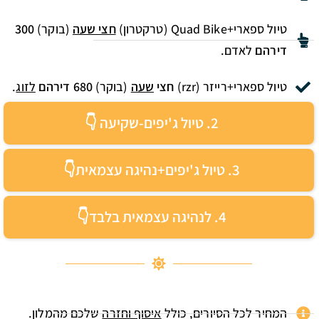
טיול ספארי+Quad Bike (טרקטרון)
חצי שעה
(בוקר)
300
דירהם
לאדם.
טיול ספארי+רייזר (rzr)
חצי
שעה
(בוקר)
680 דירהם
לזוג
.
2. טיול ג'יפים-שקיעה 👇
3. טיול ג'יפים+נהיגה עצמאית👇
4. לנהיגה עצמאית בלבד👇
המחיר לכל הסיורים, כולל
איסוף וחזרה
שלכם מהמלון.