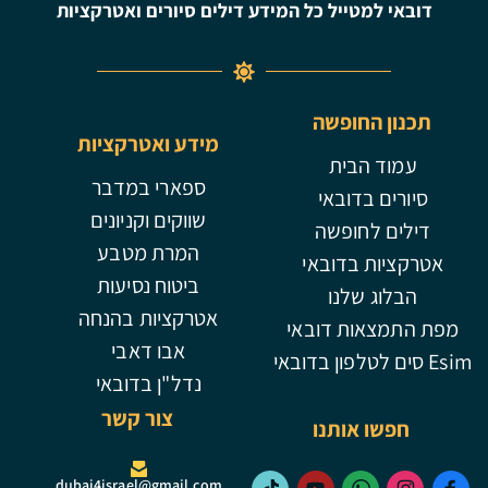
דובאי למטייל כל המידע דילים סיורים ואטרקציות
תכנון החופשה
מידע ואטרקציות
עמוד הבית
ספארי במדבר
סיורים בדובאי
שווקים וקניונים
דילים לחופשה
המרת מטבע
אטרקציות בדובאי
ביטוח נסיעות
הבלוג שלנו
אטרקציות בהנחה
מפת התמצאות דובאי
אבו דאבי
Esim סים לטלפון בדובאי
נדל"ן בדובאי
צור קשר
חפשו אותנו
dubai4israel@gmail.com