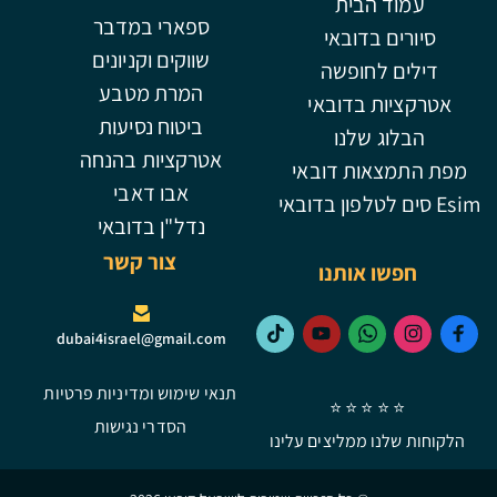
עמוד הבית
ספארי במדבר
סיורים בדובאי
שווקים וקניונים
דילים לחופשה
המרת מטבע
אטרקציות בדובאי
ביטוח נסיעות
הבלוג שלנו
אטרקציות בהנחה
מפת התמצאות דובאי
אבו דאבי
Esim סים לטלפון בדובאי
נדל"ן בדובאי
צור קשר
חפשו אותנו
dubai4israel@gmail.com
תנאי שימוש ומדיניות פרטיות
⭐ ⭐ ⭐ ⭐ ⭐
הסדרי נגישות
הלקוחות שלנו ממליצים עלינו