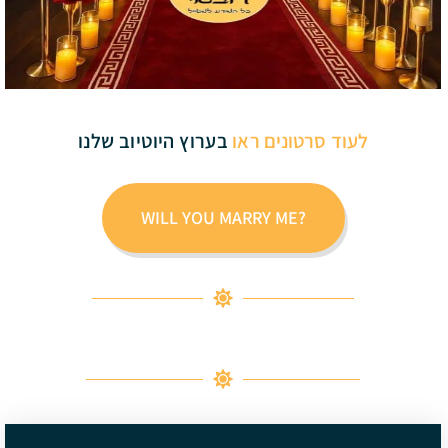
לעוד סרטונים ראו
בערוץ היוטיוב שלנו
?WILL YOU MARRY ME