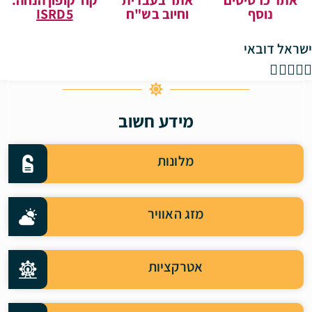
אתר כרטיסים
אתר בעברית
קוד קופון הנחה:
נוסף
וחיוב בש"ח
ISRD5
ישראל דובאי





מידע חשוב
מלונות
מזג האוויר
אטרקציות