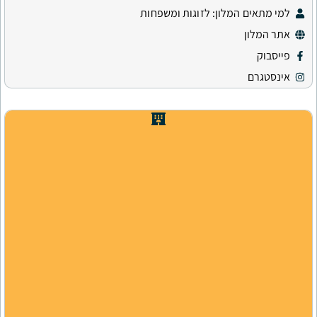
ון: לזוגות ומשפחות
ש
י
ר
ו
ת
י
ם
ב
ב
י
ת
ה
מ
ל