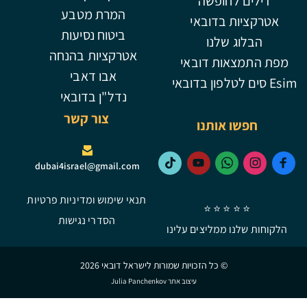
ופשה
המרת מטבע
דובאי
ביטוח נסיעות
לנו
אטרקציות בהנחה
 דובאי
אבו דאבי
נדל"ן בדובאי
צור קשר
ותנו
dubai4israel@gmail.com
תנאי שימוש ומדיניות פרטיות
⭐ ⭐
הסדרי נגישות
מליצים עלינו
 כל הזכויות שמורות לישראל דובאי 2026
עיצוב אתר Julia Panchenkov