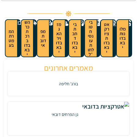
בי
הש
בי
מז
טו
כר
ת
ג
ח
מפ
ת
המ
חב
הא
נסי
ת
רכ
רת
ד
ויר
עו
דוב
ב
מט
בדו
בדו
ת
אי
בדו
בע
בא
בא
לחו
בא
י
י
״ל
י
מאמרים אחרונים
בורג' חליפה
גן הפרחים דובאי