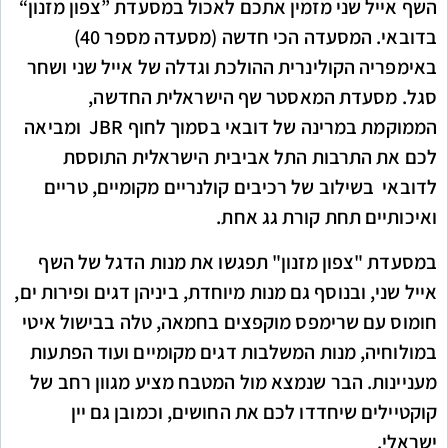
השף אייל שני מזמין אתכם לאכול במסעדת ”צפון מזנון“
בדובאי. המסעדה הכי חדשה (מסעדה מספר 40)
באימפריה הקולינרית ההולכת וגדלה של אייל שני ושחר
סגל. מסעדת המאסטר שף הישראלית החדשה,
הממוקמת במרינה של דובאי בסמוך לחוף JBR ומביאה
לכם את התרבות התל אביבית הישראלית התוססת
לדובאי בשילוב של רכיבים קולנריים מקומיים, טריים
ואיכותיים תחת קורת גג אחת.
במסעדת "צפון מזנון" תפגשו את מנות הדגל של השף
אייל שני, ובנוסף גם מנות מיוחדת, ביניהן דגים ופירות ים,
חומוס עם שרימפס מוקפצים בחמאה, טלה בבישול איטי
במולוחיה, מנות המשלבות דגים מקומיים ועוד הפתעות
מעניינות. הבר שנמצא מול המטבח מציע מגוון רחב של
קוקטיילים שיחדדו לכם את החושים, וכמובן גם יין
ישראלי.