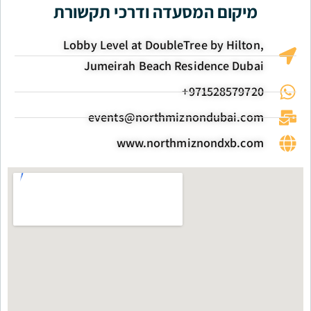
מיקום המסעדה ודרכי תקשורת
Lobby Level at DoubleTree by Hilton,
Jumeirah Beach Residence Dubai
971528579720+
events@northmiznondubai.com
www.northmiznondxb.com