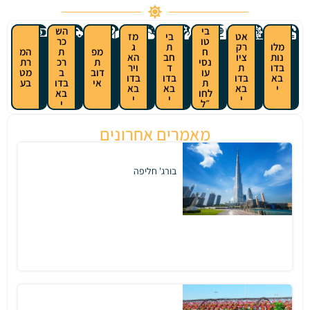
בי
הש
בי
מז
טו
כר
ת
ג
ח
מפ
ת
המ
חב
הא
נסי
ת
רכ
רת
ד
ויר
עו
דוב
ב
מט
בדו
בדו
ת
אי
בדו
בע
בא
בא
לחו
בא
י
י
״ל
י
מאמרים אחרונים
בורג' חליפה