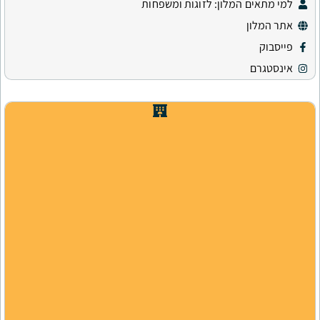
ון: לזוגות ומשפחות
ש
י
ר
ו
ת
י
ם
ב
ב
י
ת
ה
מ
ל
ו