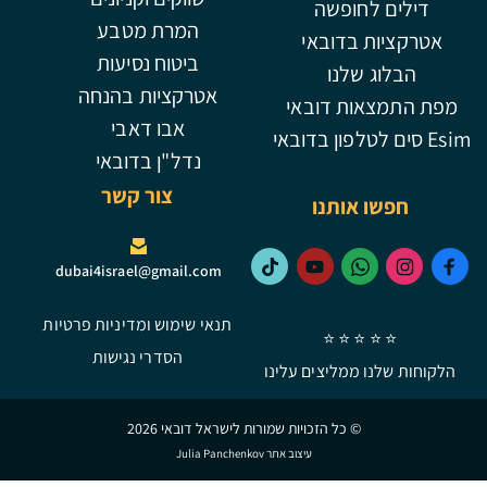
ופשה
המרת מטבע
דובאי
ביטוח נסיעות
לנו
אטרקציות בהנחה
 דובאי
אבו דאבי
נדל"ן בדובאי
צור קשר
ותנו
dubai4israel@gmail.com
תנאי שימוש ומדיניות פרטיות
⭐ ⭐
הסדרי נגישות
מליצים עלינו
 כל הזכויות שמורות לישראל דובאי 2026
עיצוב אתר Julia Panchenkov