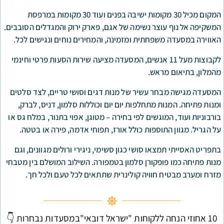
המקום מכיל 30 מקומות ישיבה בפנים ועוד 30 מקומות במרפסת
וצר נשימה של אגם, פארק ירוק והמגדלים הסובבים.
שפחתית ומזמינה, והמחירים נוחים ונגישים לכל.
בוצות מעל 11 אנשים, המסעדה מציעה שירות הסעות פרטי וחינמי
ראש.
ר עשיר של מנות דגים וסושי טריים, לצד סלטים
ת מתחלפות יום יום וכוללות סלמון, דניס, לברק,
מוגשים לפי בחירה – מטוגן, אפוי בתנור, במלח גס או
תוספות כולל אורז, תפוחי אדמה, פירה או בטטה.
או סושי כגון סשימי, ניגירי ורולים מגוונים, וגם
ופקורן סלמון בטמפורה. השילוב המושלם בין מטבחי
 חוויה קולינרית שתתאים לכל טעם ולכל חך.