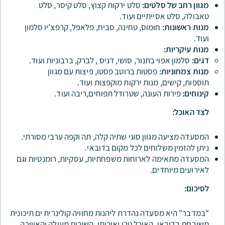
סלטים:
סלט ירקות קצוץ, סלט קיסר, סלט
סייתיים ועוד.
:
חומוס, טחינה, סביח, פלאפל, קרפצ'יו סלמון
וי בתנור, סושי, דניס , לברק, ברבוניות ועוד.
ת:
פסטות ברוטב פסטו, פיצות עם מגוון
, מנות ירקות מוקפצות ועוד.
 העונה, שטרודל תפוחים,ריבה ועוד.
מגוון סוגי שתיה קלה, תה וקפה ערבי מסורתי.
שלוחים לכל מקום בדובאי.
ה לארוחות משפחתיות, עסקיות, רומנטיות וגם
דים.
סעדה נהדרת ליהנות מחוויה קולינרית ים תיכונית
. האוכל טרי ואיכותי, השירות מעולה והאווירה