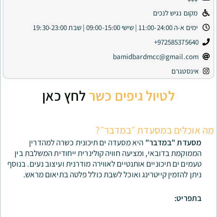
ים
9
bamidbardmcc
ול גיפים כשר
לחץ כאן
סעדת ״במדבר״?
בר"
היא מסעדה ים תיכונית כשרה למהדרין
י, ומציעה חוויה קולינרית ייחודית המשלבת בין
ניים אותנטיים לאווירה מודרנית ועיצוב נעים. בנוסף
ייטרינג ואוכל לשבת כולל פלטה בתיאום מראש.