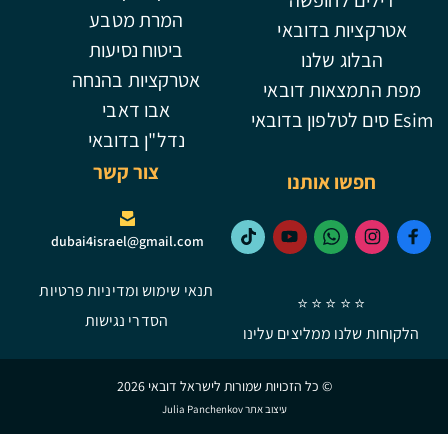
המרת מטבע
בדובאי
ביטוח נסיעות
לנו
אטרקציות בהנחה
ת דובאי
אבו דאבי
נדל"ן בדובאי
צור קשר
אותנו
dubai4israel@gmail.com
תנאי שימוש ומדיניות פרטיות
⭐ ⭐ 
הסדרי נגישות
ממליצים עלינו
© כל הזכויות שמורות לישראל דובאי 2026
עיצוב אתר Julia Panchenkov