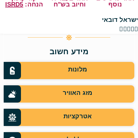
נוסף
וחיוב בש"ח
הנחה:
ISRD5
ישראל דובאי





מידע חשוב
מלונות
מזג האוויר
אטרקציות