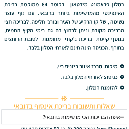
במלון פראמונט מידטאון בקומה 64 ממוקמת בריכת
האינפינטי מהמרשימות ביותר בדובאי. עם נוף עוצר
נשימה , של קו הרקיע של העיר ובורג' חליפה. לבריכה חצי
הבריכה מקורת וניתן לרחוץ בה גם בימי הקיץ החמים,
בנוסף קיימת בריכת ג'קוזי מחוממת לטובת הרוחצים
בחורף. הכניסה הינה חינם לאורחי המלון בלבד.
מיקום: מרכז איזור ביזניס ביי.
כניסה: לאורחי המלון בלבד.
להזמנת המלון.
שאלות ותשובות בריכת אינסוף בדובאי
איפה הבריכות הכי מרשימות בדובאי?
Aura Skypool (גובה 200 מ', גג 50 אדריס סקיי ויו),