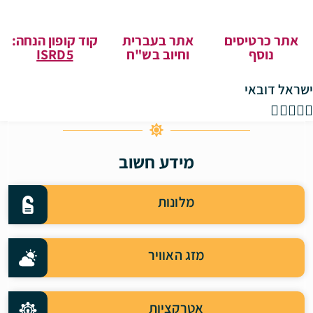
אתר כרטיסים
אתר בעברית
קוד קופון הנחה:
נוסף
וחיוב בש"ח
ISRD5
ישראל דובאי





מידע חשוב
מלונות
מזג האוויר
אטרקציות